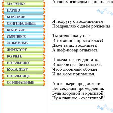
А твоим взглядом вечно насла
МАЛЬЧИКУ
ПАРНЮ
КОРОТКИЕ
Я подругу с восхищением
ОРИГИНАЛЬНЫЕ
Поздравляю с днём рождения!
КРАСИВЫЕ
Ты хозяюшка у нас
СМЕШНЫЕ
И готовишь просто класс!
ЛЮБИМОМУ
Даже запах восхищает,
А шеф-повар отдыхает.
ДИРЕКТОРУ
КОЛЛЕГЕ
Пожелать хочу достатка
НАЧАЛЬНИКУ
И влюбиться без остатка,
Чтоб любимый обожал
БУХГАЛТЕРУ
И на море приглашал.
НАЧАЛЬНИЦЕ
ОФИЦИАЛЬНЫЕ
А в карьере продвижения
Без секунды промедления.
Будь здоровой и красивой,
Ну а главное - счастливой!