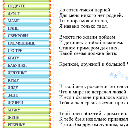
ПОДРУГЕ
Из сотен-тысяч парней
ДРУГУ
Для меня никого нет родней.
Ты опора моя и стена,
МАМЕ
Я навеки только твоя.
ПАПЕ
СВЕКРОВИ
Вместе по жизни пойдем
И детишек с тобой наживем.
ПЛЕМЯННИЦЕ
Станем примером для них,
СЕСТРЕ
Какой семья должна быть:
БРАТУ
Крепкой, дружной и большой 
БАБУШКЕ
ДЕДУШКЕ
КУМУ
В твой день рождения хотелось
ДЯДЕ
Что в мире не встречал людей
ЗЯТЮ
И если бы мне пришлось когда
Тебя искал средь тысячи прох
ДОЧЕРИ
МУЖУ
Твой плен объятий, аромат вол
ЖЕНЕ
К тебе бы я невольно привязал
И стал бы другом лучшим, му
РЕБЕНКУ