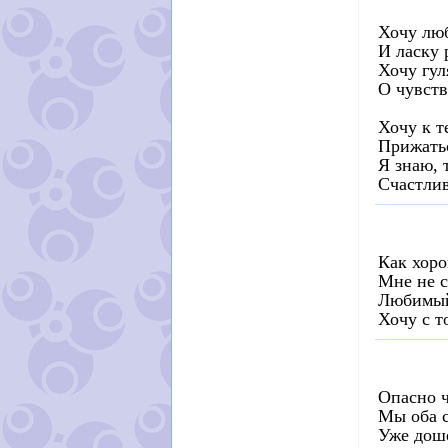
Хочу люб
И ласку 
Хочу гул
О чувств
Хочу к т
Прижатьс
Я знаю, 
Счастлив
Как хоро
Мне не с
Любимый
Хочу с т
Опасно ч
Мы оба с
Уже дош