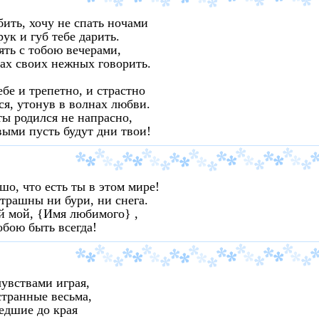
ить, хочу не спать ночами
рук и губ тебе дарить.
ять с тобою вечерами,
ах своих нежных говорить.
ебе и трепетно, и страстно
я, утонув в волнах любви.
ты родился не напрасно,
ыми пусть будут дни твои!
шо, что есть ты в этом мире!
трашны ни бури, ни снега.
 мой, {Имя любимого} ,
обою быть всегда!
увствами играя,
транные весьма,
едшие до края