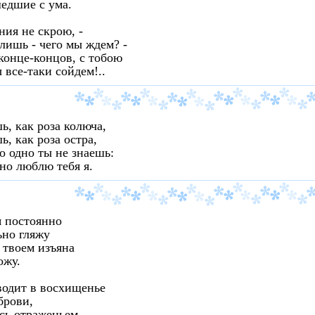
едшие с ума.
ния не скрою, -
лишь - чего мы ждем? -
 конце-концов, с тобою
 все-таки сойдем!..
ь, как роза колюча,
ь, как роза остра,
о одно ты не знаешь:
но люблю тебя я.
я постоянно
ьно гляжу
 твоем изъяна
ожу.
водит в восхищенье
брови,
сь отраженьем