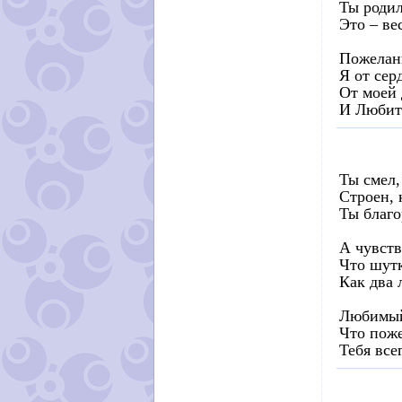
Ты родил
Это – ве
Пожелан
Я от сер
От моей
И Люби
Ты смел,
Строен, 
Ты благо
А чувств
Что шут
Как два 
Любимый
Что поже
Тебя все