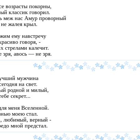
е возрасты покорны,
ый классик говорил.
ть меж нас Амур проворный
 не жалея крыл.
жим ему навстречу
красиво говоря, -
х стрелами калечит.
е зря, авось — не зря.
учший мужчина
сегодня на свет.
ый родной и милый,
ебе секрет...
для меня Вселенной.
нью моею стал.
, любимый, верный -
едо мной предстал.