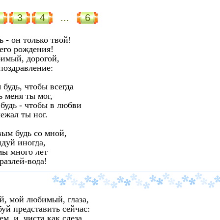
3
4
...
6
ь - он только твой!
его рождения!
имый, дорогой,
поздравление:
будь, чтобы всегда
 меня ты мог,
удь - чтобы в любви
ежал ты ног.
ым будь со мной,
дуй иногда,
мы много лет
разлей-вода!
й, мой любимый, глаза,
уй представить сейчас:
м, и, чиста как слеза,