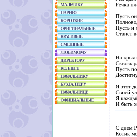
Речка пл
МАЛЬЧИКУ
ПАРНЮ
Пусть он
КОРОТКИЕ
Полновод
Пусть и 
ОРИГИНАЛЬНЫЕ
Станет в
КРАСИВЫЕ
СМЕШНЫЕ
ЛЮБИМОМУ
На крыл
ДИРЕКТОРУ
Сквозь р
КОЛЛЕГЕ
Пусть по
Достигну
НАЧАЛЬНИКУ
БУХГАЛТЕРУ
Я этот д
Своей у
НАЧАЛЬНИЦЕ
Я каждый
ОФИЦИАЛЬНЫЕ
И быть х
С днем 
Котик м