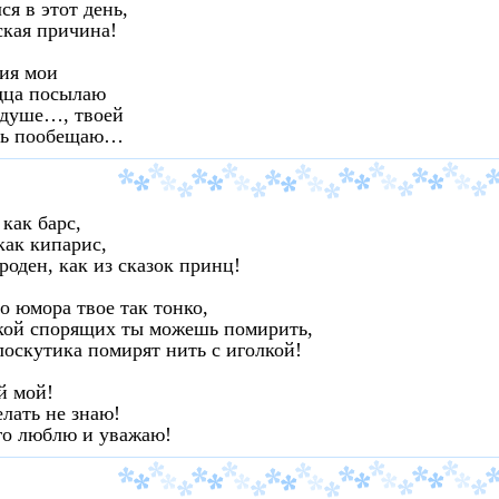
ся в этот день,
ская причина!
ия мои
дца посылаю
 душе…, твоей
ть пообещаю…
 как барс,
как кипарис,
роден, как из сказок принц!
о юмора твое так тонко,
кой спорящих ты можешь помирить,
лоскутика помирят нить с иголкой!
 мой!
лать не знаю!
го люблю и уважаю!