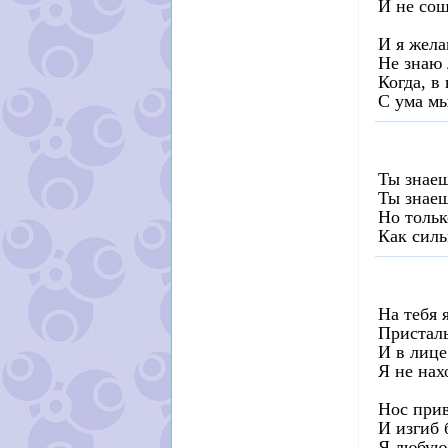
И не сош
И я жела
Не знаю 
Когда, в
С ума мы
Ты знаеш
Ты знаеш
Но тольк
Как силь
На тебя 
Пристал
И в лице
Я не нах
Нос при
И изгиб 
Я любую