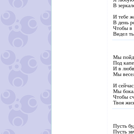
В зеркал
И тебе ж
В день р
Чтобы в 
Видел ты
Мы пойде
Под капе
И в любв
Мы весел
И сейчас
Мы бока
Чтобы с
Твоя жиз
Пусть бу
Пусть зв