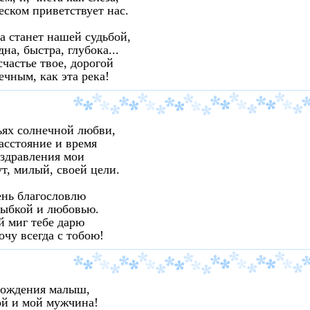
еском приветствует нас.
а станет нашей судьбой,
на, быстра, глубока...
счастье твое, дорогой
ечным, как эта река!
ьях солнечной любви,
асстояние и время
здравления мои
т, милый, своей цели.
ень благословлю
лыбкой и любовью.
 миг тебе дарю
очу всегда с тобою!
Рождения малыш,
ой и мой мужчина!