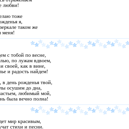
е любви!
елаю тоже
ожденья я,
зеркале таком же
 меня!
м с тобой по весне,
лью, по лужам вдвоем,
и своей, как в вине,
ье и радость найдем!
, в день рожденья твой,
лы осушим до дна,
частьем, любимый мой,
нь была вечно полна!
дет мир красивым,
учат стихи и песни.