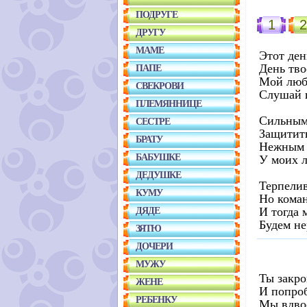
ПОДРУГЕ
1
2
ДРУГУ
МАМЕ
Этот ден
День тво
ПАПЕ
Мой люб
СВЕКРОВИ
Слушай 
ПЛЕМЯННИЦЕ
Сильным 
СЕСТРЕ
Защитить
БРАТУ
Нежным б
БАБУШКЕ
У моих л
ДЕДУШКЕ
Терпелив
КУМУ
Но коман
И тогда 
ДЯДЕ
Будем не
ЗЯТЮ
ДОЧЕРИ
МУЖУ
Ты закро
ЖЕНЕ
И попроб
РЕБЕНКУ
Мы вдвое