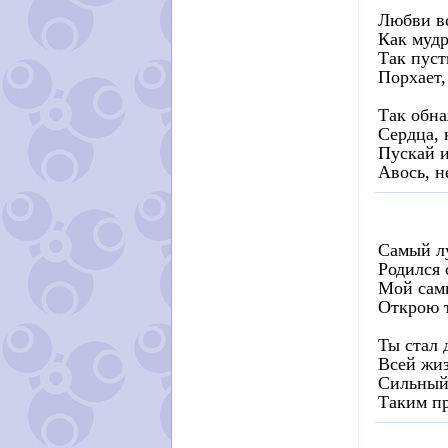
Любви вс
Как мудр
Так пус
Порхает,
Так обна
Сердца, 
Пускай и
Авось, н
Самый л
Родился 
Мой сам
Открою т
Ты стал 
Всей жиз
Сильный
Таким пр