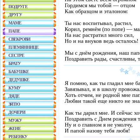
Гордимся мы тобой — отцом
ПОДРУГЕ
Как образцом и эталоном:
ДРУГУ
Ты нас воспитывал, растил,
МАМЕ
Корил, ремнём (по попе) — ма
ПАПЕ
На нас растратил много сил,
СВЕКРОВИ
Но и на внуков ведь осталось!
ПЛЕМЯННИЦЕ
Мы с днём рождения, наш пап
СЕСТРЕ
Поздравить рады, счастливы, т
БРАТУ
БАБУШКЕ
ДЕДУШКЕ
Я помню, как ты гладил мне б
КУМУ
Завязывал, и в школу провожа
Хоть отчим, не родной мне пап
ДЯДЕ
Любви такой еще никто не зна
ЗЯТЮ
Как ты дарил мне. И сейчас хо
ДОЧЕРИ
Поздравить с Днем рождения т
МУЖУ
Ну и о главном я не умолчу,
ЖЕНЕ
И папой назову тебя любя!
РЕБЕНКУ