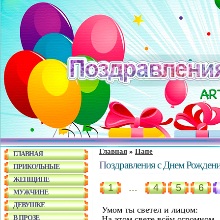
Главная
»
Папе
ГЛАВНАЯ
Поздравления с Днем Рожден
ПРИКОЛЬНЫЕ
ЖЕНЩИНЕ
1
...
4
5
6
МУЖЧИНЕ
ДЕВУШКЕ
Умом ты светел и лицом:
В ПРОЗЕ
На этом свете всём огромном