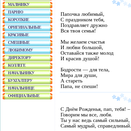
МАЛЬЧИКУ
ПАРНЮ
Папочка любимый,
С праздником тебя,
КОРОТКИЕ
Поздравляет дружно
ОРИГИНАЛЬНЫЕ
Вся твоя семья!
КРАСИВЫЕ
Мы желаем счастья
СМЕШНЫЕ
И любви большой,
ЛЮБИМОМУ
Оставайся также молод
ДИРЕКТОРУ
И красив душой!
КОЛЛЕГЕ
Бодрости — для тела,
НАЧАЛЬНИКУ
Мира для души,
А стареть
БУХГАЛТЕРУ
Папа, не спеши!
НАЧАЛЬНИЦЕ
ОФИЦИАЛЬНЫЕ
С Днём Рожденья, пап, тебя! –
Говорим мы все, любя.
Ты у нас ведь самый сильный,
Самый мудрый, справедливый