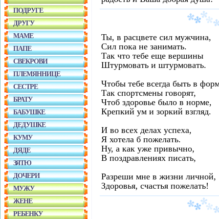
ПОДРУГЕ
ДРУГУ
МАМЕ
Ты, в расцвете сил мужчина,
Сил пока не занимать.
ПАПЕ
Так что тебе еще вершины
СВЕКРОВИ
Штурмовать и штурмовать.
ПЛЕМЯННИЦЕ
Чтобы тебе всегда быть в форм
СЕСТРЕ
Так спортсмены говорят,
БРАТУ
Чтоб здоровье было в норме,
Крепкий ум и зоркий взгляд.
БАБУШКЕ
ДЕДУШКЕ
И во всех делах успеха,
КУМУ
Я хотела б пожелать.
Hу, а как уже привычно,
ДЯДЕ
В поздравлениях писать,
ЗЯТЮ
Разреши мне в жизни личной,
ДОЧЕРИ
Здоровья, счастья пожелать!
МУЖУ
ЖЕНЕ
РЕБЕНКУ