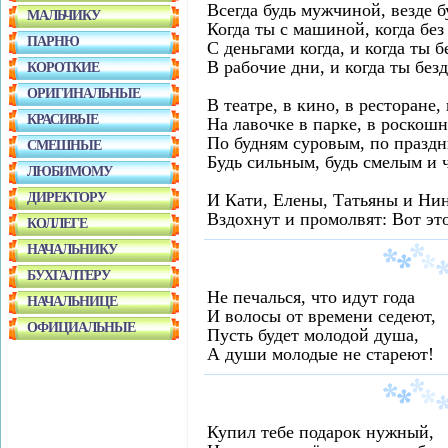
Всегда будь мужчиной, везде 
МАЛЬЧИКУ
Когда ты с машиной, когда бе
ПАРНЮ
С деньгами когда, и когда ты б
В рабочие дни, и когда ты без
КОРОТКИЕ
ОРИГИНАЛЬНЫЕ
В театре, в кино, в ресторане,
КРАСИВЫЕ
На лавочке в парке, в роскош
По будням суровым, по праз
СМЕШНЫЕ
Будь сильным, будь смелым и 
ЛЮБИМОМУ
ДИРЕКТОРУ
И Кати, Елены, Татьяны и Ни
Вздохнут и промолвят: Вот эт
КОЛЛЕГЕ
НАЧАЛЬНИКУ
БУХГАЛТЕРУ
Не печалься, что идут года
НАЧАЛЬНИЦЕ
И волосы от времени седеют,
ОФИЦИАЛЬНЫЕ
Пусть будет молодой душа,
А души молодые не стареют!
Купил тебе подарок нужный,